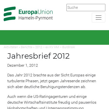
Zur
Zum
Hauptnavigation
Hauptbereich
Hameln-Pyrmont
Aktivitäten
»
Berichte
»
2012 – ex KV HM – Burdinski
Jahresbrief 2012
Dezember 1, 2012
Das Jahr 2012 brachte aus der Sicht Europas einige
turbulente Phasen, jetzt gegen Jahresende zeichnen
sich aber deutliche Beruhigungstendenzen ab.
Auch wenn die US-Ratingagenturen und einige
deutsche Wirtschaftsinstitute freudig und pausenlos
Hiobsbotschaften und Untergangsstimmung