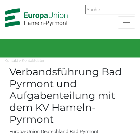
Zur
Zum
Hauptnavigation
Hauptbereich
Hameln-Pyrmont
Kontakt
»
Kontaktdaten
Verbandsführung Bad
Pyrmont und
Aufgabenteilung mit
dem KV Hameln-
Pyrmont
Europa-Union Deutschland Bad Pyrmont