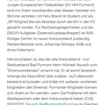
Jungen Europäischen Föderalisten (KV HM-Pyrmont)
sind mit ihrem Vorsitzenden oder dessen Vertreter mit
Stimme vertreten, mit Felix Brand ist Student und als
JEF-Mitglied fest als Beisitzer durch die MV in den KV
gewählt worden. Für Rechtsangelegenheiten und die
DSGVO-Aufgaben (Datenschutzbeauftragter) ist RAN
Rüdiger Zemlin im neuen Kreisvorstand zuständig.
Weitere Beisitzer sind: Johannes Schraps, MdB und
Anna Kietzmann.
Hervorzuheben ist, das der alte Kreisverband - nun
Stadtverband Bad Pyrmont Herrn Michael Nousch zum
“Ehrenvorsitzenden” ernannt hat. Er ist somit beratend -
solange die Gesundheit dies zulässt - auf Lebenszeit
beratend einzuladen und bildet mit weiteren verdienten
Mitgliedern den Ehrenrat. Pyrmonter Mitglieder können
sich direkt an ihn wenden, wenn Sie Probleme mit dem
Stadtsprechern oder dem Kreisvorstand haben; 0160
95603705,
Nousch.BadPyrmont(at)t-online.de
Gleichen