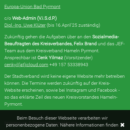
Europa-Union Bad Pyrmont
c/o
Web-Admin (V.i.S.d.P.)
Dipl.-Ing. Uwe Klüter
(bis 16.April'25 zuständig)
Zukünftig gehen die Aufgaben über an den
Sozialmedia-
Beauftragten des Kreisverbandes, Felix Brand
und das JEF-
Team aus dem Kreisverband Hameln Pyrmont.
Ansprechbar ist
Cenk Yilmaz
(Vorsitzender)
cenkyil(at)icloud.com
+49 157 53338943
Der Stadtverband wird keine eigene Website mehr betreiben
können. Die Termine werden zukünftig auf der Kreis-
Website erscheinen, sowie bei Instagram und Facebook -
so das erklärte Zeil des neuen Kreisvorstandes Hameln-
Pyrmont.
Beim Besuch dieser Webseite verarbeiten wir
Impressum & Datenschutzerklärung
✖
personenbezogene Daten. Nähere Informationen finden